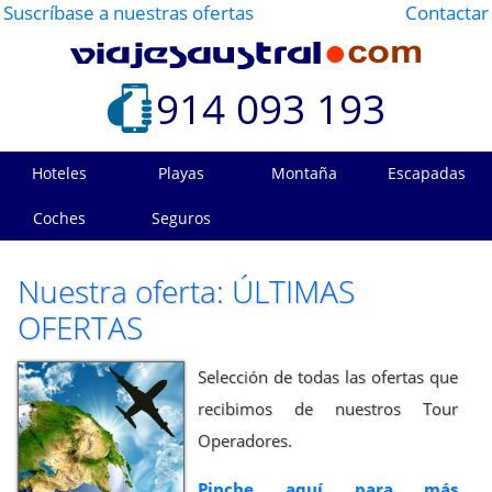
Suscríbase a nuestras ofertas
Contactar
914 093 193
Hoteles
Playas
Montaña
Escapadas
Coches
Seguros
Nuestra oferta: ÚLTIMAS
OFERTAS
Selección de todas las ofertas que
recibimos de nuestros Tour
Operadores.
Pinche aquí para más